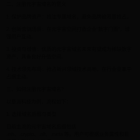
二、注册元宇宙域名的意义
1. 保护品牌资产：抢注专属域名，避免品牌被恶意抢占。
2. 创新营销场景：在元宇宙空间打造企业“数字门面”，增
强用户互动。
3. 投资与增值：优质的元宇宙域名未来有望成为稀缺数字
资产，具备良好升值空间。
4. 技术领先布局：抢占新兴领域技术高地，在行业变革中
占据主动。
三、如何注册元宇宙域名？
以垦派科技为例，流程如下：
1. 选择域名后缀与类型
目前主流的元宇宙域名后缀包括
.eth、.crypto、.nft、.meta 等。用户可根据业务属性和目