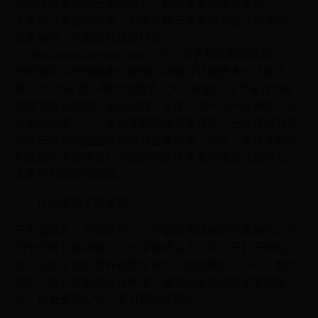
通过注册专属的元宇宙域名，抢占未来数字世界的入口。
本文将以专业的角度，为您详解元宇宙域名的注册流程、
注意事项，以及选择垦派科技
（https://www.kenpai.com/）作为域名服务商的优势，让
您的数字资产布局更加稳健。随着互联网技术的飞速发
展，“元宇宙”这一概念逐渐步入大众视野。元宇宙作为未
来数字社会的核心基础设施，正在引领一场产业革命。无
论企业还是个人，注册专属的元宇宙域名，已经成为数字
资产布局和新型品牌战略的重要步骤。那么，怎样才能顺
利注册元宇宙域名？又应如何选择专业的域名注册平台？
本文将为您详细解答。
一、什么是元宇宙域名？
元宇宙域名，是指适用于元宇宙应用场景的专属域名。不
同于传统互联网域名，元宇宙域名不仅仅用于打开网站，
还可应用于虚拟世界的数字身份、虚拟地产、NFT、数字
钱包、社交等各类交互环境，通常与区块链技术紧密结
合，具备去中心化、不可篡改等特征。