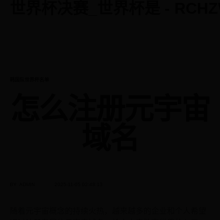
世界杯决赛_世界杯是 - RCHZ
CATEGORY
韩国队世界杯名单
怎么注册元宇宙
域名
BY
ADMIN
2025-11-05 02:48:13
随着元宇宙概念的持续火热，越来越多的企业和个人希望