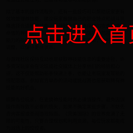
除了基本的操作流程外，还有一些技巧可以帮助玩家更有
效地管理神技能，建议玩家根据自己的职业特点和战斗风
格选择合适的神技能，近战职业可以选择增加攻击力或生
点击进入首
命值的神技能，而远程职业则更适合增强攻击范围或控制
能力的技能，定期检查神技能的效果和等级，及时升级或
调整，以保持更佳状态。
与游戏社区保持互动也是获取神技能信息的重要途径，许
多资深玩家会在论坛或社交媒体上分享他们的经验和心
得，这不仅能帮助新手快速上手，也能让老玩家发现新的
搭配思路，参加官方举办的活动或挑战赛也是获取稀有神
技能的好机会。
提醒各位玩家，在更换神技能时务必谨慎操作，避免因误
操作而导致不必要的损失，如果不确定某些步骤，不妨先
咨询客服或查阅游戏指南。《完美国际》的世界充满了无
限的可能性，只要合理规划和利用资源，每位玩家都能成
为战场上的佼佼者。