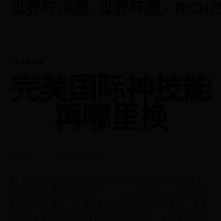
世界杯决赛_世界杯是 - RCHZ
CATEGORY
世界杯多少球队
完美国际神技能
再哪里换
BY
ADMIN
2025-08-01 05:39:16
在《完美国际》这款经典的MMORPG游戏中，神技能一
直是玩家追求的终极目标之一，无论是提升战斗力还是增
强角色的独特性，神技能都具有不可忽视的重要性，许多
玩家对于如何获取或更换神技能感到困惑，本文将详细解