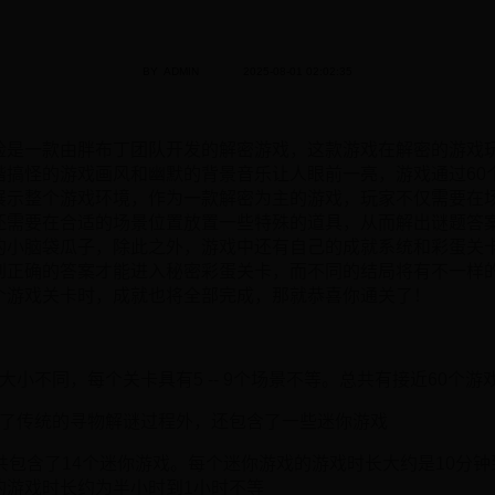
BY
ADMIN
2025-08-01 02:02:35
险是一款由胖布丁团队开发的解密游戏，这款游戏在解密的游戏
谐搞怪的游戏画风和幽默的背景音乐让人眼前一亮，游戏通过60
展示整个游戏环境，作为一款解密为主的游戏，玩家不仅需要在
还需要在合适的场景位置放置一些特殊的道具，从而解出谜题答
的小脑袋瓜子，除此之外，游戏中还有自己的成就系统和彩蛋关
到正确的答案才能进入秘密彩蛋关卡，而不同的结局将有不一样
个游戏关卡时，成就也将全部完成，那就恭喜你通关了！
大小不同，每个关卡具有5 -- 9个场景不等。总共有接近60个游
除了传统的寻物解谜过程外，还包含了一些迷你游戏
共包含了14个迷你游戏。每个迷你游戏的游戏时长大约是10分
的游戏时长约为半小时到1小时不等