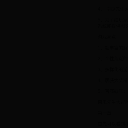
4、“南瓜先生
5、为了给玩
系统能提供图
游戏亮点
1、超丰富的
2、个性荒诞
3、多样化的
4、屡获大奖
5、智商碾压
南瓜先生大冒
第一章
首先可以看到