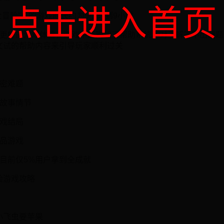
点击进入首页
大冒险”总的游戏时长约为5小时到9小时
家更好的游戏体验，游戏中还附加了帮助系统。对于解答不出谜
文试的帮助内容来引导玩家顺利过关
解密难题
的故事情节
游戏结局
精品游戏
：目前仅5%用户拿到全成就
险游戏攻略
小飞虫要苹果