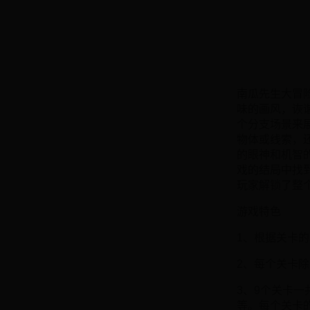
南瓜先生大冒
味的画风，诙
个分支场景来
物体或线索，
的眼神和机智
戏的结局中找
玩家解锁了整
游戏特色
1、根据关卡的
2、每个关卡
3、9个关卡一
等。每个关卡