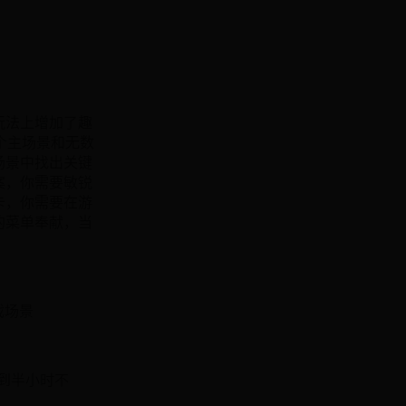
玩法上增加了趣
个主场景和无数
场景中找出关键
案，你需要敏锐
卡，你需要在游
的菜单奉献，当
戏场景
钟到半小时不