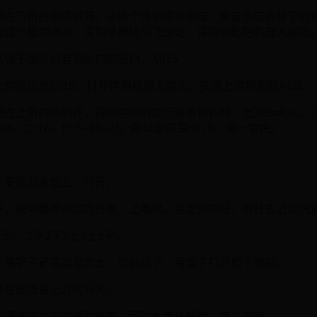
把左下角的电路解开。从这个场景得到水壶，拿着水壶去楼下的
给这个植物浇水，得到苹果给小飞虫吃，得到钥匙把机器人解锁
镜子里可以看到反向的密码，X015
的密码是2015，打开得到机器人的头，安装上得到密码AEB。
把左上角的画划开，按照中间的提示讲电视调频，出来E=A+C。
=3，C=16。E=5+16=21。所以密码是5213。第一章完。
，安装到水管上，打开。
景，按动电梯旁边的开关，上电梯，点屋顶的杆，用杆去沾取汽
码，1平2下3上4上5平。
，用铲子铲花盆里的土，得到锯子，用锯子打开柜子的锁。
装在比场景上方的开关。
，通关这个游戏得到线索。回到水管处解锁。第二章完。