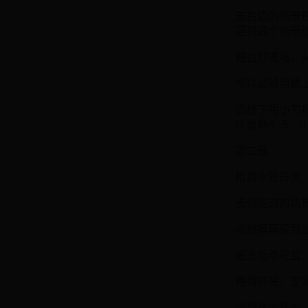
去右边的场景
回到这个场景
把台灯通电，从
所以试验后楼上
去楼下用小刀
以看到A=5，B
第二章
拾到水管开关
去到左边的场
点燃屏幕得到密
进去后点花盆
得到开关，安
回到这个场景