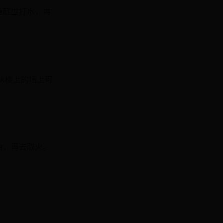
鱼缸里打水，再
。
从楼上的墙上可
油，再去取火。