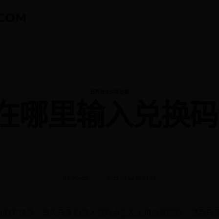
COM
CATEGORY
世界杯多少场比赛
在哪里输入兑换码2
BY
ADMIN
2025-07-14 09:05:05
码的方法是：首先玩家们进入游戏点击左上角派蒙图标；然后玩